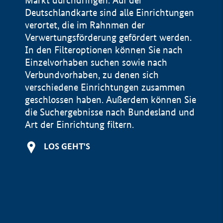
Markt durchdringen. Auf der
Deutschlandkarte sind alle Einrichtungen
verortet, die im Rahnmen der
Verwertungsförderung gefördert werden.
In den Filteroptionen können Sie nach
Einzelvorhaben suchen sowie nach
Verbundvorhaben, zu denen sich
verschiedene Einrichtungen zusammen
geschlossen haben. Außerdem können Sie
die Suchergebnisse nach Bundesland und
Art der Einrichtung filtern.
+
LOS GEHT'S
−
Impressum
Datenschutzerklärung und Haftungsausschluss
100 km
© Geobasis-DE / BKG 2015
BMWE, 2026 ©