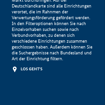
Markt durchdringen. Auf der
Deutschlandkarte sind alle Einrichtungen
verortet, die im Rahnmen der
Verwertungsförderung gefördert werden.
In den Filteroptionen können Sie nach
Einzelvorhaben suchen sowie nach
Verbundvorhaben, zu denen sich
verschiedene Einrichtungen zusammen
geschlossen haben. Außerdem können Sie
die Suchergebnisse nach Bundesland und
Art der Einrichtung filtern.
+
LOS GEHT'S
−
Impressum
Datenschutzerklärung und Haftungsausschluss
100 km
© Geobasis-DE / BKG 2015
BMWE, 2026 ©