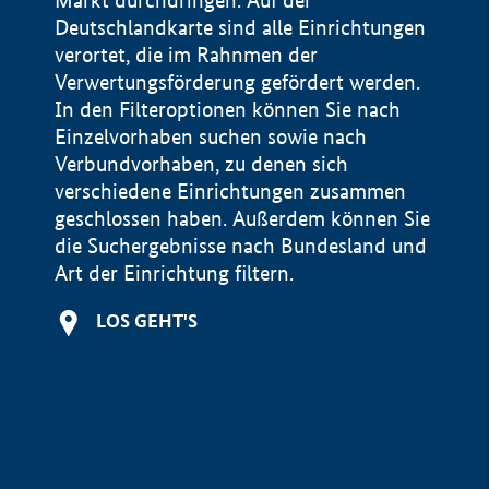
Markt durchdringen. Auf der
Deutschlandkarte sind alle Einrichtungen
verortet, die im Rahnmen der
Verwertungsförderung gefördert werden.
In den Filteroptionen können Sie nach
Einzelvorhaben suchen sowie nach
Verbundvorhaben, zu denen sich
verschiedene Einrichtungen zusammen
geschlossen haben. Außerdem können Sie
die Suchergebnisse nach Bundesland und
Art der Einrichtung filtern.
+
LOS GEHT'S
−
Impressum
Datenschutzerklärung und Haftungsausschluss
100 km
© Geobasis-DE / BKG 2015
BMWE, 2026 ©