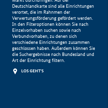
Markt durchdringen. Auf der
Deutschlandkarte sind alle Einrichtungen
verortet, die im Rahnmen der
Verwertungsförderung gefördert werden.
In den Filteroptionen können Sie nach
Einzelvorhaben suchen sowie nach
Verbundvorhaben, zu denen sich
verschiedene Einrichtungen zusammen
geschlossen haben. Außerdem können Sie
die Suchergebnisse nach Bundesland und
Art der Einrichtung filtern.
+
LOS GEHT'S
−
Impressum
Datenschutzerklärung und Haftungsausschluss
100 km
© Geobasis-DE / BKG 2015
BMWE, 2026 ©