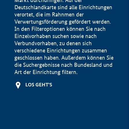
Markt durchdringen. Auf der
Deutschlandkarte sind alle Einrichtungen
verortet, die im Rahnmen der
Verwertungsförderung gefördert werden.
In den Filteroptionen können Sie nach
Einzelvorhaben suchen sowie nach
Verbundvorhaben, zu denen sich
verschiedene Einrichtungen zusammen
geschlossen haben. Außerdem können Sie
die Suchergebnisse nach Bundesland und
Art der Einrichtung filtern.
+
LOS GEHT'S
−
Impressum
Datenschutzerklärung und Haftungsausschluss
100 km
© Geobasis-DE / BKG 2015
BMWE, 2026 ©