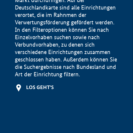
Markt durchdringen. Auf der
Deutschlandkarte sind alle Einrichtungen
verortet, die im Rahnmen der
Verwertungsförderung gefördert werden.
In den Filteroptionen können Sie nach
Einzelvorhaben suchen sowie nach
Verbundvorhaben, zu denen sich
verschiedene Einrichtungen zusammen
geschlossen haben. Außerdem können Sie
die Suchergebnisse nach Bundesland und
Art der Einrichtung filtern.
+
LOS GEHT'S
−
Impressum
Datenschutzerklärung und Haftungsausschluss
100 km
© Geobasis-DE / BKG 2015
BMWE, 2026 ©