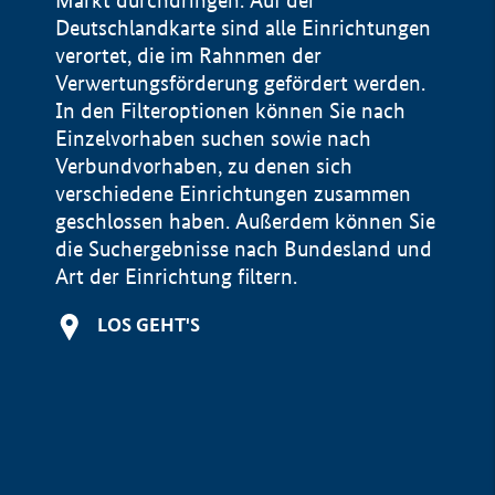
Markt durchdringen. Auf der
Deutschlandkarte sind alle Einrichtungen
verortet, die im Rahnmen der
Verwertungsförderung gefördert werden.
In den Filteroptionen können Sie nach
Einzelvorhaben suchen sowie nach
Verbundvorhaben, zu denen sich
verschiedene Einrichtungen zusammen
geschlossen haben. Außerdem können Sie
die Suchergebnisse nach Bundesland und
Art der Einrichtung filtern.
+
LOS GEHT'S
−
Impressum
Datenschutzerklärung und Haftungsausschluss
100 km
© Geobasis-DE / BKG 2015
BMWE, 2026 ©