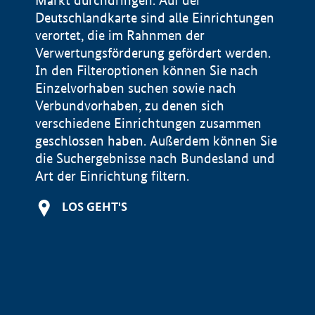
Markt durchdringen. Auf der
Deutschlandkarte sind alle Einrichtungen
verortet, die im Rahnmen der
Verwertungsförderung gefördert werden.
In den Filteroptionen können Sie nach
Einzelvorhaben suchen sowie nach
Verbundvorhaben, zu denen sich
verschiedene Einrichtungen zusammen
geschlossen haben. Außerdem können Sie
die Suchergebnisse nach Bundesland und
Art der Einrichtung filtern.
+
LOS GEHT'S
−
Impressum
Datenschutzerklärung und Haftungsausschluss
100 km
© Geobasis-DE / BKG 2015
BMWE, 2026 ©