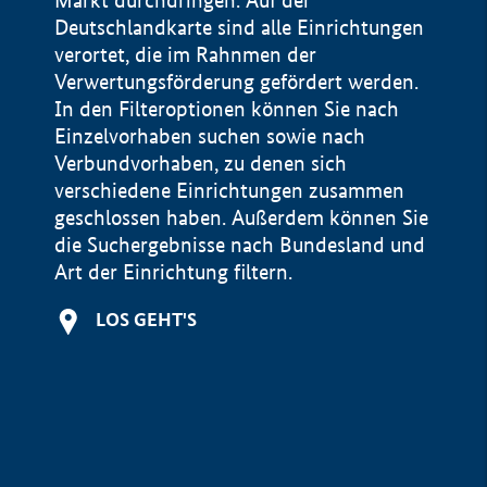
Markt durchdringen. Auf der
Deutschlandkarte sind alle Einrichtungen
verortet, die im Rahnmen der
Verwertungsförderung gefördert werden.
In den Filteroptionen können Sie nach
Einzelvorhaben suchen sowie nach
Verbundvorhaben, zu denen sich
verschiedene Einrichtungen zusammen
geschlossen haben. Außerdem können Sie
die Suchergebnisse nach Bundesland und
Art der Einrichtung filtern.
+
LOS GEHT'S
−
Impressum
Datenschutzerklärung und Haftungsausschluss
100 km
© Geobasis-DE / BKG 2015
BMWE, 2026 ©