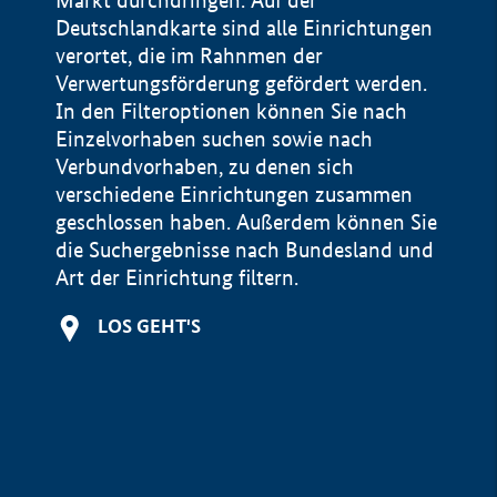
Markt durchdringen. Auf der
Deutschlandkarte sind alle Einrichtungen
verortet, die im Rahnmen der
Verwertungsförderung gefördert werden.
In den Filteroptionen können Sie nach
Einzelvorhaben suchen sowie nach
Verbundvorhaben, zu denen sich
verschiedene Einrichtungen zusammen
geschlossen haben. Außerdem können Sie
die Suchergebnisse nach Bundesland und
Art der Einrichtung filtern.
+
LOS GEHT'S
−
Impressum
Datenschutzerklärung und Haftungsausschluss
100 km
© Geobasis-DE / BKG 2015
BMWE, 2026 ©