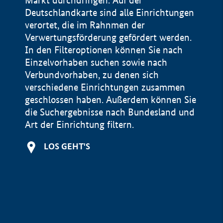
Markt durchdringen. Auf der
Deutschlandkarte sind alle Einrichtungen
verortet, die im Rahnmen der
Verwertungsförderung gefördert werden.
In den Filteroptionen können Sie nach
Einzelvorhaben suchen sowie nach
Verbundvorhaben, zu denen sich
verschiedene Einrichtungen zusammen
geschlossen haben. Außerdem können Sie
die Suchergebnisse nach Bundesland und
Art der Einrichtung filtern.
+
LOS GEHT'S
−
Impressum
Datenschutzerklärung und Haftungsausschluss
100 km
© Geobasis-DE / BKG 2015
BMWE, 2026 ©