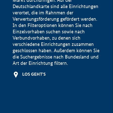
Markt durchdringen. Auf der
Deutschlandkarte sind alle Einrichtungen
verortet, die im Rahnmen der
Verwertungsförderung gefördert werden.
In den Filteroptionen können Sie nach
Einzelvorhaben suchen sowie nach
Verbundvorhaben, zu denen sich
verschiedene Einrichtungen zusammen
geschlossen haben. Außerdem können Sie
die Suchergebnisse nach Bundesland und
Art der Einrichtung filtern.
+
LOS GEHT'S
−
Impressum
Datenschutzerklärung und Haftungsausschluss
100 km
© Geobasis-DE / BKG 2015
BMWE, 2026 ©