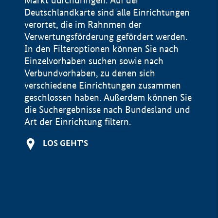
Markt durchdringen. Auf der
Deutschlandkarte sind alle Einrichtungen
verortet, die im Rahnmen der
Verwertungsförderung gefördert werden.
In den Filteroptionen können Sie nach
Einzelvorhaben suchen sowie nach
Verbundvorhaben, zu denen sich
verschiedene Einrichtungen zusammen
geschlossen haben. Außerdem können Sie
die Suchergebnisse nach Bundesland und
Art der Einrichtung filtern.
+
LOS GEHT'S
−
Impressum
Datenschutzerklärung und Haftungsausschluss
100 km
© Geobasis-DE / BKG 2015
BMWE, 2026 ©