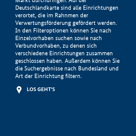
Markt durchdringen. Auf der
Deutschlandkarte sind alle Einrichtungen
verortet, die im Rahnmen der
Verwertungsförderung gefördert werden.
In den Filteroptionen können Sie nach
Einzelvorhaben suchen sowie nach
Verbundvorhaben, zu denen sich
verschiedene Einrichtungen zusammen
geschlossen haben. Außerdem können Sie
die Suchergebnisse nach Bundesland und
Art der Einrichtung filtern.
+
LOS GEHT'S
−
Impressum
Datenschutzerklärung und Haftungsausschluss
100 km
© Geobasis-DE / BKG 2015
BMWE, 2026 ©