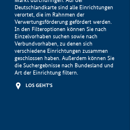
Markt durchdringen. Auf der
Deutschlandkarte sind alle Einrichtungen
verortet, die im Rahnmen der
Verwertungsförderung gefördert werden.
In den Filteroptionen können Sie nach
Einzelvorhaben suchen sowie nach
Verbundvorhaben, zu denen sich
verschiedene Einrichtungen zusammen
geschlossen haben. Außerdem können Sie
die Suchergebnisse nach Bundesland und
Art der Einrichtung filtern.
+
LOS GEHT'S
−
Impressum
Datenschutzerklärung und Haftungsausschluss
100 km
© Geobasis-DE / BKG 2015
BMWE, 2026 ©