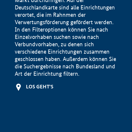
Markt durchdringen. Auf der
Deutschlandkarte sind alle Einrichtungen
verortet, die im Rahnmen der
Verwertungsförderung gefördert werden.
In den Filteroptionen können Sie nach
Einzelvorhaben suchen sowie nach
Verbundvorhaben, zu denen sich
verschiedene Einrichtungen zusammen
geschlossen haben. Außerdem können Sie
die Suchergebnisse nach Bundesland und
Art der Einrichtung filtern.
+
LOS GEHT'S
−
Impressum
Datenschutzerklärung und Haftungsausschluss
100 km
© Geobasis-DE / BKG 2015
BMWE, 2026 ©