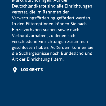
Markt durchdringen. Auf der
Deutschlandkarte sind alle Einrichtungen
verortet, die im Rahnmen der
Verwertungsförderung gefördert werden.
In den Filteroptionen können Sie nach
Einzelvorhaben suchen sowie nach
Verbundvorhaben, zu denen sich
verschiedene Einrichtungen zusammen
geschlossen haben. Außerdem können Sie
die Suchergebnisse nach Bundesland und
Art der Einrichtung filtern.
+
LOS GEHT'S
−
Impressum
Datenschutzerklärung und Haftungsausschluss
100 km
© Geobasis-DE / BKG 2015
BMWE, 2026 ©