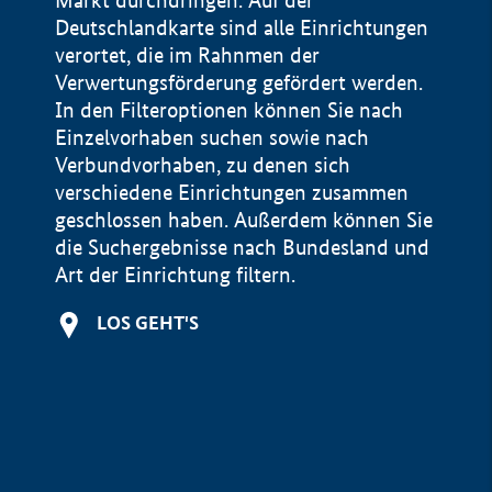
Markt durchdringen. Auf der
Deutschlandkarte sind alle Einrichtungen
verortet, die im Rahnmen der
Verwertungsförderung gefördert werden.
In den Filteroptionen können Sie nach
Einzelvorhaben suchen sowie nach
Verbundvorhaben, zu denen sich
verschiedene Einrichtungen zusammen
geschlossen haben. Außerdem können Sie
die Suchergebnisse nach Bundesland und
Art der Einrichtung filtern.
+
LOS GEHT'S
−
Impressum
Datenschutzerklärung und Haftungsausschluss
100 km
© Geobasis-DE / BKG 2015
BMWE, 2026 ©