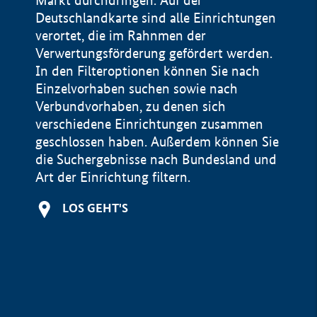
Markt durchdringen. Auf der
Deutschlandkarte sind alle Einrichtungen
verortet, die im Rahnmen der
Verwertungsförderung gefördert werden.
In den Filteroptionen können Sie nach
Einzelvorhaben suchen sowie nach
Verbundvorhaben, zu denen sich
verschiedene Einrichtungen zusammen
geschlossen haben. Außerdem können Sie
die Suchergebnisse nach Bundesland und
Art der Einrichtung filtern.
+
LOS GEHT'S
−
Impressum
Datenschutzerklärung und Haftungsausschluss
100 km
© Geobasis-DE / BKG 2015
BMWE, 2026 ©