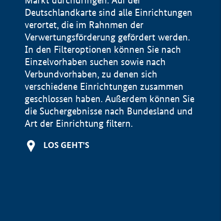
Markt durchdringen. Auf der
Deutschlandkarte sind alle Einrichtungen
verortet, die im Rahnmen der
Verwertungsförderung gefördert werden.
In den Filteroptionen können Sie nach
Einzelvorhaben suchen sowie nach
Verbundvorhaben, zu denen sich
verschiedene Einrichtungen zusammen
geschlossen haben. Außerdem können Sie
die Suchergebnisse nach Bundesland und
Art der Einrichtung filtern.
+
LOS GEHT'S
−
Impressum
Datenschutzerklärung und Haftungsausschluss
100 km
© Geobasis-DE / BKG 2015
BMWE, 2026 ©