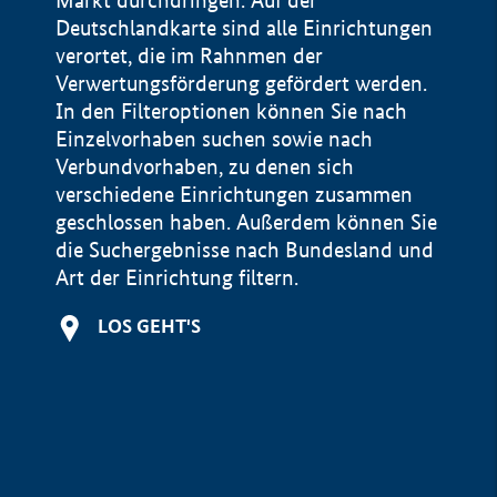
Markt durchdringen. Auf der
Deutschlandkarte sind alle Einrichtungen
verortet, die im Rahnmen der
Verwertungsförderung gefördert werden.
In den Filteroptionen können Sie nach
Einzelvorhaben suchen sowie nach
Verbundvorhaben, zu denen sich
verschiedene Einrichtungen zusammen
geschlossen haben. Außerdem können Sie
die Suchergebnisse nach Bundesland und
Art der Einrichtung filtern.
+
LOS GEHT'S
−
Impressum
Datenschutzerklärung und Haftungsausschluss
100 km
© Geobasis-DE / BKG 2015
BMWE, 2026 ©