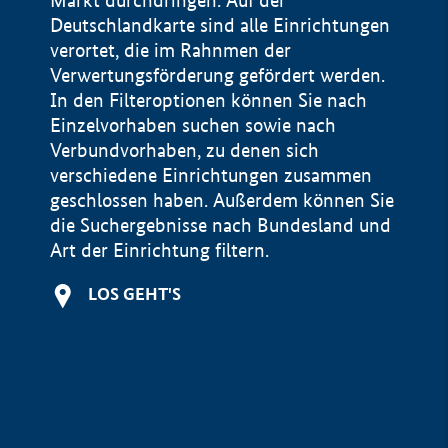
Markt durchdringen. Auf der
Deutschlandkarte sind alle Einrichtungen
verortet, die im Rahnmen der
Verwertungsförderung gefördert werden.
In den Filteroptionen können Sie nach
Einzelvorhaben suchen sowie nach
Verbundvorhaben, zu denen sich
verschiedene Einrichtungen zusammen
geschlossen haben. Außerdem können Sie
die Suchergebnisse nach Bundesland und
Art der Einrichtung filtern.
+
LOS GEHT'S
−
Impressum
Datenschutzerklärung und Haftungsausschluss
100 km
© Geobasis-DE / BKG 2015
BMWE, 2026 ©