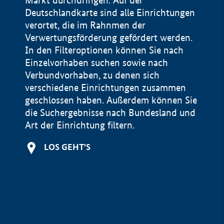
Markt durchdringen. Auf der
Deutschlandkarte sind alle Einrichtungen
verortet, die im Rahnmen der
Verwertungsförderung gefördert werden.
In den Filteroptionen können Sie nach
Einzelvorhaben suchen sowie nach
Verbundvorhaben, zu denen sich
verschiedene Einrichtungen zusammen
geschlossen haben. Außerdem können Sie
die Suchergebnisse nach Bundesland und
Art der Einrichtung filtern.
+
LOS GEHT'S
−
Impressum
Datenschutzerklärung und Haftungsausschluss
100 km
© Geobasis-DE / BKG 2015
BMWE, 2026 ©