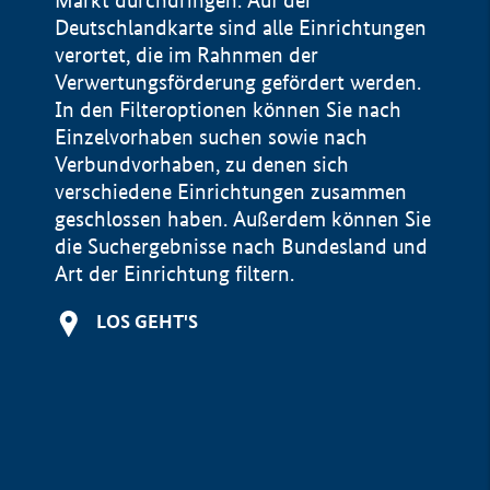
Markt durchdringen. Auf der
Deutschlandkarte sind alle Einrichtungen
verortet, die im Rahnmen der
Verwertungsförderung gefördert werden.
In den Filteroptionen können Sie nach
Einzelvorhaben suchen sowie nach
Verbundvorhaben, zu denen sich
verschiedene Einrichtungen zusammen
geschlossen haben. Außerdem können Sie
die Suchergebnisse nach Bundesland und
Art der Einrichtung filtern.
+
LOS GEHT'S
−
Impressum
Datenschutzerklärung und Haftungsausschluss
100 km
© Geobasis-DE / BKG 2015
BMWE, 2026 ©