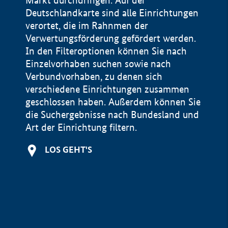
Markt durchdringen. Auf der
Deutschlandkarte sind alle Einrichtungen
verortet, die im Rahnmen der
Verwertungsförderung gefördert werden.
In den Filteroptionen können Sie nach
Einzelvorhaben suchen sowie nach
Verbundvorhaben, zu denen sich
verschiedene Einrichtungen zusammen
geschlossen haben. Außerdem können Sie
die Suchergebnisse nach Bundesland und
Art der Einrichtung filtern.
+
LOS GEHT'S
−
Impressum
Datenschutzerklärung und Haftungsausschluss
100 km
© Geobasis-DE / BKG 2015
BMWE, 2026 ©