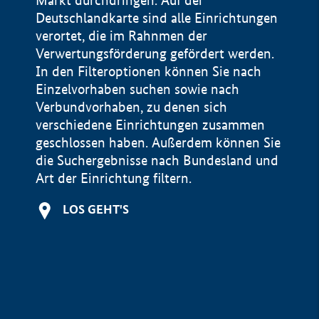
Markt durchdringen. Auf der
Deutschlandkarte sind alle Einrichtungen
verortet, die im Rahnmen der
Verwertungsförderung gefördert werden.
In den Filteroptionen können Sie nach
Einzelvorhaben suchen sowie nach
Verbundvorhaben, zu denen sich
verschiedene Einrichtungen zusammen
geschlossen haben. Außerdem können Sie
die Suchergebnisse nach Bundesland und
Art der Einrichtung filtern.
+
LOS GEHT'S
−
Impressum
Datenschutzerklärung und Haftungsausschluss
100 km
© Geobasis-DE / BKG 2015
BMWE, 2026 ©