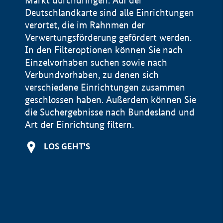
Markt durchdringen. Auf der
Deutschlandkarte sind alle Einrichtungen
verortet, die im Rahnmen der
Verwertungsförderung gefördert werden.
In den Filteroptionen können Sie nach
Einzelvorhaben suchen sowie nach
Verbundvorhaben, zu denen sich
verschiedene Einrichtungen zusammen
geschlossen haben. Außerdem können Sie
die Suchergebnisse nach Bundesland und
Art der Einrichtung filtern.
+
LOS GEHT'S
−
Impressum
Datenschutzerklärung und Haftungsausschluss
100 km
© Geobasis-DE / BKG 2015
BMWE, 2026 ©