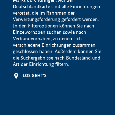
Markt durchdringen. Auf der
Deutschlandkarte sind alle Einrichtungen
verortet, die im Rahnmen der
Verwertungsförderung gefördert werden.
In den Filteroptionen können Sie nach
Einzelvorhaben suchen sowie nach
Verbundvorhaben, zu denen sich
verschiedene Einrichtungen zusammen
geschlossen haben. Außerdem können Sie
die Suchergebnisse nach Bundesland und
Art der Einrichtung filtern.
+
LOS GEHT'S
−
Impressum
Datenschutzerklärung und Haftungsausschluss
100 km
© Geobasis-DE / BKG 2015
BMWE, 2026 ©