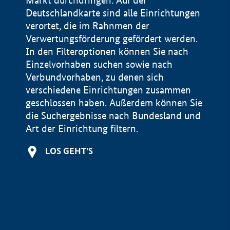
Markt durchdringen. Auf der
Deutschlandkarte sind alle Einrichtungen
verortet, die im Rahnmen der
Verwertungsförderung gefördert werden.
In den Filteroptionen können Sie nach
Einzelvorhaben suchen sowie nach
Verbundvorhaben, zu denen sich
verschiedene Einrichtungen zusammen
geschlossen haben. Außerdem können Sie
die Suchergebnisse nach Bundesland und
Art der Einrichtung filtern.
+
LOS GEHT'S
−
Impressum
Datenschutzerklärung und Haftungsausschluss
100 km
© Geobasis-DE / BKG 2015
BMWE, 2026 ©