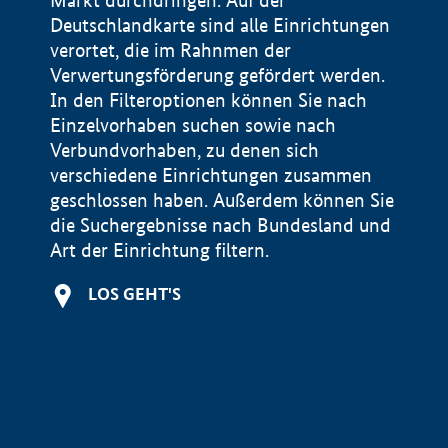
Markt durchdringen. Auf der
Deutschlandkarte sind alle Einrichtungen
verortet, die im Rahnmen der
Verwertungsförderung gefördert werden.
In den Filteroptionen können Sie nach
Einzelvorhaben suchen sowie nach
Verbundvorhaben, zu denen sich
verschiedene Einrichtungen zusammen
geschlossen haben. Außerdem können Sie
die Suchergebnisse nach Bundesland und
Art der Einrichtung filtern.
+
LOS GEHT'S
−
Impressum
Datenschutzerklärung und Haftungsausschluss
100 km
© Geobasis-DE / BKG 2015
BMWE, 2026 ©