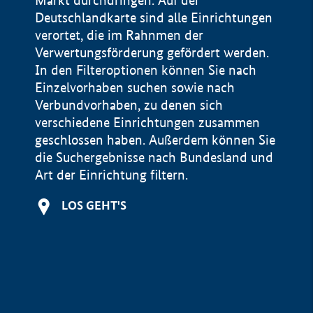
Markt durchdringen. Auf der
Deutschlandkarte sind alle Einrichtungen
verortet, die im Rahnmen der
Verwertungsförderung gefördert werden.
In den Filteroptionen können Sie nach
Einzelvorhaben suchen sowie nach
Verbundvorhaben, zu denen sich
verschiedene Einrichtungen zusammen
geschlossen haben. Außerdem können Sie
die Suchergebnisse nach Bundesland und
Art der Einrichtung filtern.
+
LOS GEHT'S
−
Impressum
Datenschutzerklärung und Haftungsausschluss
100 km
© Geobasis-DE / BKG 2015
BMWE, 2026 ©