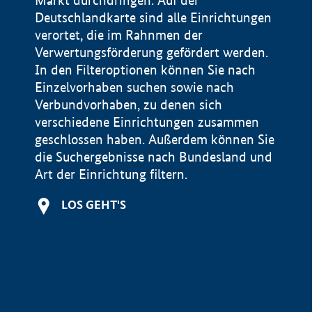
Markt durchdringen. Auf der
Deutschlandkarte sind alle Einrichtungen
verortet, die im Rahnmen der
Verwertungsförderung gefördert werden.
In den Filteroptionen können Sie nach
Einzelvorhaben suchen sowie nach
Verbundvorhaben, zu denen sich
verschiedene Einrichtungen zusammen
geschlossen haben. Außerdem können Sie
die Suchergebnisse nach Bundesland und
Art der Einrichtung filtern.
+
LOS GEHT'S
−
Impressum
Datenschutzerklärung und Haftungsausschluss
100 km
© Geobasis-DE / BKG 2015
BMWE, 2026 ©