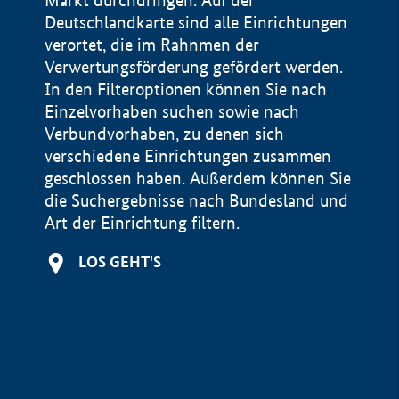
Markt durchdringen. Auf der
Deutschlandkarte sind alle Einrichtungen
verortet, die im Rahnmen der
Verwertungsförderung gefördert werden.
In den Filteroptionen können Sie nach
Einzelvorhaben suchen sowie nach
Verbundvorhaben, zu denen sich
verschiedene Einrichtungen zusammen
geschlossen haben. Außerdem können Sie
die Suchergebnisse nach Bundesland und
Art der Einrichtung filtern.
+
LOS GEHT'S
−
Impressum
Datenschutzerklärung und Haftungsausschluss
100 km
© Geobasis-DE / BKG 2015
BMWE, 2026 ©