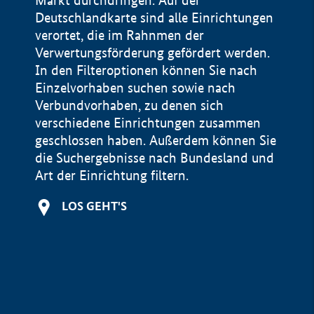
Markt durchdringen. Auf der
Deutschlandkarte sind alle Einrichtungen
verortet, die im Rahnmen der
Verwertungsförderung gefördert werden.
In den Filteroptionen können Sie nach
Einzelvorhaben suchen sowie nach
Verbundvorhaben, zu denen sich
verschiedene Einrichtungen zusammen
geschlossen haben. Außerdem können Sie
die Suchergebnisse nach Bundesland und
Art der Einrichtung filtern.
+
LOS GEHT'S
−
Impressum
Datenschutzerklärung und Haftungsausschluss
100 km
© Geobasis-DE / BKG 2015
BMWE, 2026 ©