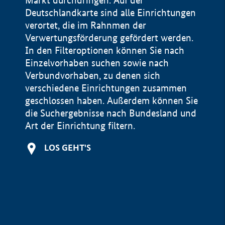
Markt durchdringen. Auf der
Deutschlandkarte sind alle Einrichtungen
verortet, die im Rahnmen der
Verwertungsförderung gefördert werden.
In den Filteroptionen können Sie nach
Einzelvorhaben suchen sowie nach
Verbundvorhaben, zu denen sich
verschiedene Einrichtungen zusammen
geschlossen haben. Außerdem können Sie
die Suchergebnisse nach Bundesland und
Art der Einrichtung filtern.
+
LOS GEHT'S
−
Impressum
Datenschutzerklärung und Haftungsausschluss
100 km
© Geobasis-DE / BKG 2015
BMWE, 2026 ©