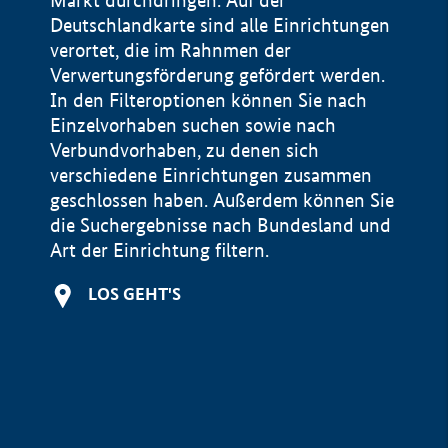
Markt durchdringen. Auf der
Deutschlandkarte sind alle Einrichtungen
verortet, die im Rahnmen der
Verwertungsförderung gefördert werden.
In den Filteroptionen können Sie nach
Einzelvorhaben suchen sowie nach
Verbundvorhaben, zu denen sich
verschiedene Einrichtungen zusammen
geschlossen haben. Außerdem können Sie
die Suchergebnisse nach Bundesland und
Art der Einrichtung filtern.
+
LOS GEHT'S
−
Impressum
Datenschutzerklärung und Haftungsausschluss
100 km
© Geobasis-DE / BKG 2015
BMWE, 2026 ©