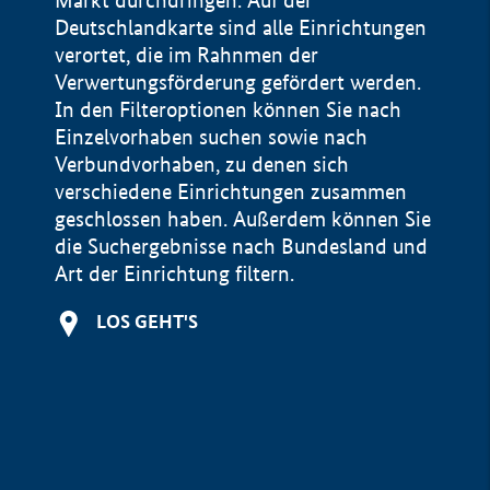
Markt durchdringen. Auf der
Deutschlandkarte sind alle Einrichtungen
verortet, die im Rahnmen der
Verwertungsförderung gefördert werden.
In den Filteroptionen können Sie nach
Einzelvorhaben suchen sowie nach
Verbundvorhaben, zu denen sich
verschiedene Einrichtungen zusammen
geschlossen haben. Außerdem können Sie
die Suchergebnisse nach Bundesland und
Art der Einrichtung filtern.
+
LOS GEHT'S
−
Impressum
Datenschutzerklärung und Haftungsausschluss
100 km
© Geobasis-DE / BKG 2015
BMWE, 2026 ©