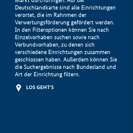
Markt durchdringen. Auf der
Deutschlandkarte sind alle Einrichtungen
verortet, die im Rahnmen der
Verwertungsförderung gefördert werden.
In den Filteroptionen können Sie nach
Einzelvorhaben suchen sowie nach
Verbundvorhaben, zu denen sich
verschiedene Einrichtungen zusammen
geschlossen haben. Außerdem können Sie
die Suchergebnisse nach Bundesland und
Art der Einrichtung filtern.
+
LOS GEHT'S
−
Impressum
Datenschutzerklärung und Haftungsausschluss
100 km
© Geobasis-DE / BKG 2015
BMWE, 2026 ©