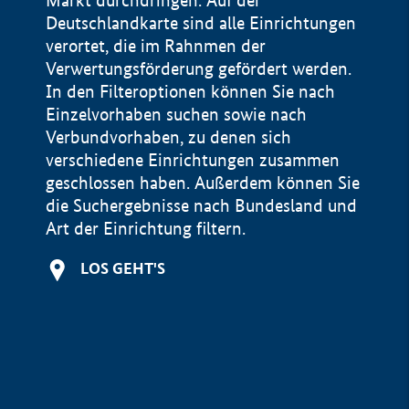
Markt durchdringen. Auf der
Deutschlandkarte sind alle Einrichtungen
verortet, die im Rahnmen der
Verwertungsförderung gefördert werden.
In den Filteroptionen können Sie nach
Einzelvorhaben suchen sowie nach
Verbundvorhaben, zu denen sich
verschiedene Einrichtungen zusammen
geschlossen haben. Außerdem können Sie
die Suchergebnisse nach Bundesland und
Art der Einrichtung filtern.
+
LOS GEHT'S
−
Impressum
Datenschutzerklärung und Haftungsausschluss
100 km
© Geobasis-DE / BKG 2015
BMWE, 2026 ©