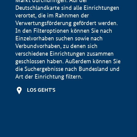
Markt durchdringen. Auf der
Deutschlandkarte sind alle Einrichtungen
verortet, die im Rahnmen der
Verwertungsförderung gefördert werden.
In den Filteroptionen können Sie nach
Einzelvorhaben suchen sowie nach
Verbundvorhaben, zu denen sich
verschiedene Einrichtungen zusammen
geschlossen haben. Außerdem können Sie
die Suchergebnisse nach Bundesland und
Art der Einrichtung filtern.
+
LOS GEHT'S
−
Impressum
Datenschutzerklärung und Haftungsausschluss
100 km
© Geobasis-DE / BKG 2015
BMWE, 2026 ©