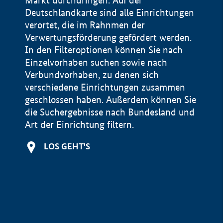
Markt durchdringen. Auf der
Deutschlandkarte sind alle Einrichtungen
verortet, die im Rahnmen der
Verwertungsförderung gefördert werden.
In den Filteroptionen können Sie nach
Einzelvorhaben suchen sowie nach
Verbundvorhaben, zu denen sich
verschiedene Einrichtungen zusammen
geschlossen haben. Außerdem können Sie
die Suchergebnisse nach Bundesland und
Art der Einrichtung filtern.
+
LOS GEHT'S
−
Impressum
Datenschutzerklärung und Haftungsausschluss
100 km
© Geobasis-DE / BKG 2015
BMWE, 2026 ©