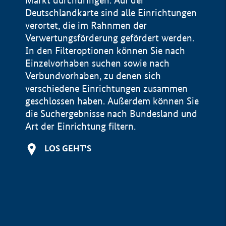
Markt durchdringen. Auf der
Deutschlandkarte sind alle Einrichtungen
verortet, die im Rahnmen der
Verwertungsförderung gefördert werden.
In den Filteroptionen können Sie nach
Einzelvorhaben suchen sowie nach
Verbundvorhaben, zu denen sich
verschiedene Einrichtungen zusammen
geschlossen haben. Außerdem können Sie
die Suchergebnisse nach Bundesland und
Art der Einrichtung filtern.
+
LOS GEHT'S
−
Impressum
Datenschutzerklärung und Haftungsausschluss
100 km
© Geobasis-DE / BKG 2015
BMWE, 2026 ©