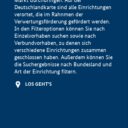
Markt durchdringen. Auf der
Deutschlandkarte sind alle Einrichtungen
verortet, die im Rahnmen der
Verwertungsförderung gefördert werden.
In den Filteroptionen können Sie nach
Einzelvorhaben suchen sowie nach
Verbundvorhaben, zu denen sich
verschiedene Einrichtungen zusammen
geschlossen haben. Außerdem können Sie
die Suchergebnisse nach Bundesland und
Art der Einrichtung filtern.
+
LOS GEHT'S
−
Impressum
Datenschutzerklärung und Haftungsausschluss
100 km
© Geobasis-DE / BKG 2015
BMWE, 2026 ©