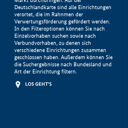
Markt durchdringen. Auf der
Deutschlandkarte sind alle Einrichtungen
verortet, die im Rahnmen der
Verwertungsförderung gefördert werden.
In den Filteroptionen können Sie nach
Einzelvorhaben suchen sowie nach
Verbundvorhaben, zu denen sich
verschiedene Einrichtungen zusammen
geschlossen haben. Außerdem können Sie
die Suchergebnisse nach Bundesland und
Art der Einrichtung filtern.
+
LOS GEHT'S
−
Impressum
Datenschutzerklärung und Haftungsausschluss
100 km
© Geobasis-DE / BKG 2015
BMWE, 2026 ©