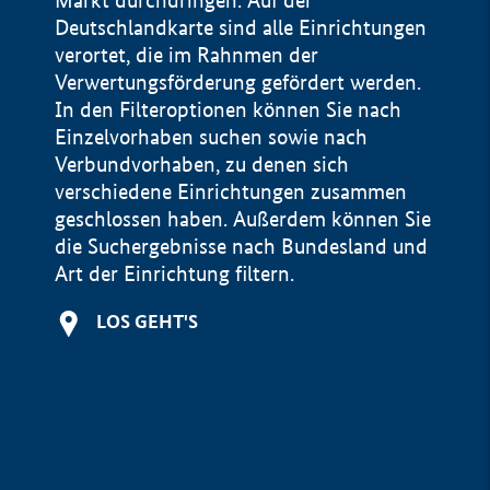
Markt durchdringen. Auf der
Deutschlandkarte sind alle Einrichtungen
verortet, die im Rahnmen der
Verwertungsförderung gefördert werden.
In den Filteroptionen können Sie nach
Einzelvorhaben suchen sowie nach
Verbundvorhaben, zu denen sich
verschiedene Einrichtungen zusammen
geschlossen haben. Außerdem können Sie
die Suchergebnisse nach Bundesland und
Art der Einrichtung filtern.
+
LOS GEHT'S
−
Impressum
Datenschutzerklärung und Haftungsausschluss
100 km
© Geobasis-DE / BKG 2015
BMWE, 2026 ©