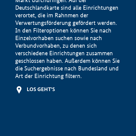
Markt durchdringen. Auf der
Deutschlandkarte sind alle Einrichtungen
verortet, die im Rahnmen der
Verwertungsförderung gefördert werden.
In den Filteroptionen können Sie nach
Einzelvorhaben suchen sowie nach
Verbundvorhaben, zu denen sich
verschiedene Einrichtungen zusammen
geschlossen haben. Außerdem können Sie
die Suchergebnisse nach Bundesland und
Art der Einrichtung filtern.
+
LOS GEHT'S
−
Impressum
Datenschutzerklärung und Haftungsausschluss
100 km
© Geobasis-DE / BKG 2015
BMWE, 2026 ©