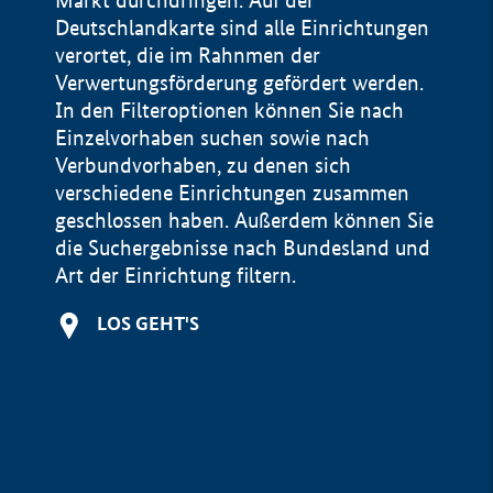
Markt durchdringen. Auf der
Deutschlandkarte sind alle Einrichtungen
verortet, die im Rahnmen der
Verwertungsförderung gefördert werden.
In den Filteroptionen können Sie nach
Einzelvorhaben suchen sowie nach
Verbundvorhaben, zu denen sich
verschiedene Einrichtungen zusammen
geschlossen haben. Außerdem können Sie
die Suchergebnisse nach Bundesland und
Art der Einrichtung filtern.
+
LOS GEHT'S
−
Impressum
Datenschutzerklärung und Haftungsausschluss
100 km
© Geobasis-DE / BKG 2015
BMWE, 2026 ©