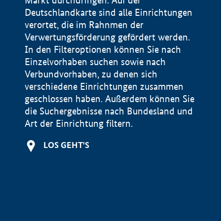
Markt durchdringen. Auf der
Deutschlandkarte sind alle Einrichtungen
verortet, die im Rahnmen der
Verwertungsförderung gefördert werden.
In den Filteroptionen können Sie nach
Einzelvorhaben suchen sowie nach
Verbundvorhaben, zu denen sich
verschiedene Einrichtungen zusammen
geschlossen haben. Außerdem können Sie
die Suchergebnisse nach Bundesland und
Art der Einrichtung filtern.
+
LOS GEHT'S
−
Impressum
Datenschutzerklärung und Haftungsausschluss
100 km
© Geobasis-DE / BKG 2015
BMWE, 2026 ©