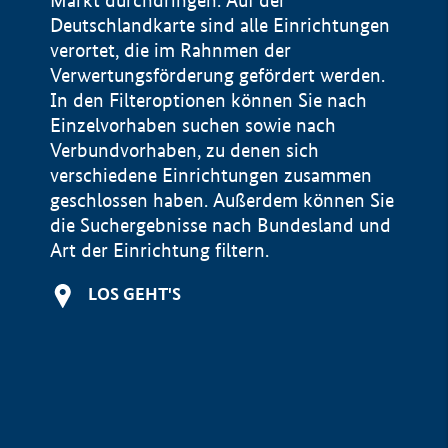
Markt durchdringen. Auf der
Deutschlandkarte sind alle Einrichtungen
verortet, die im Rahnmen der
Verwertungsförderung gefördert werden.
In den Filteroptionen können Sie nach
Einzelvorhaben suchen sowie nach
Verbundvorhaben, zu denen sich
verschiedene Einrichtungen zusammen
geschlossen haben. Außerdem können Sie
die Suchergebnisse nach Bundesland und
Art der Einrichtung filtern.
+
LOS GEHT'S
−
Impressum
Datenschutzerklärung und Haftungsausschluss
100 km
© Geobasis-DE / BKG 2015
BMWE, 2026 ©