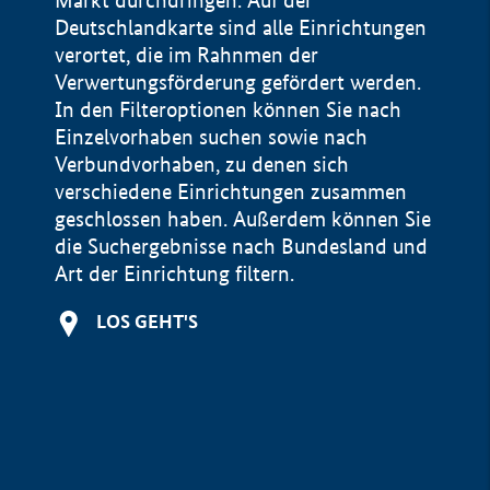
Markt durchdringen. Auf der
Deutschlandkarte sind alle Einrichtungen
verortet, die im Rahnmen der
Verwertungsförderung gefördert werden.
In den Filteroptionen können Sie nach
Einzelvorhaben suchen sowie nach
Verbundvorhaben, zu denen sich
verschiedene Einrichtungen zusammen
geschlossen haben. Außerdem können Sie
die Suchergebnisse nach Bundesland und
Art der Einrichtung filtern.
+
LOS GEHT'S
−
Impressum
Datenschutzerklärung und Haftungsausschluss
100 km
© Geobasis-DE / BKG 2015
BMWE, 2026 ©